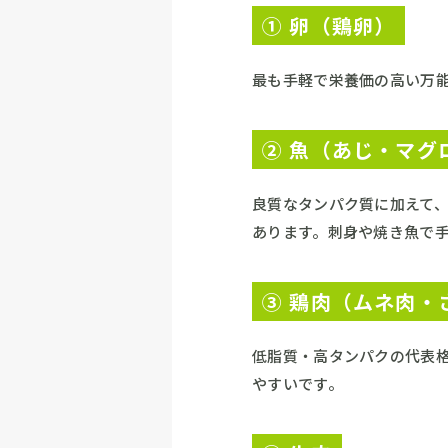
① 卵（鶏卵）
最も手軽で栄養価の高い万能
② 魚（あじ・マグ
良質なタンパク質に加えて
あります。刺身や焼き魚で
③ 鶏肉（ムネ肉・
低脂質・高タンパクの代表
やすいです。