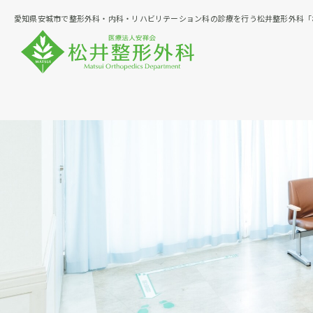
愛知県安城市で整形外科・内科・リハビリテーション科の診療を行う松井整形外科「