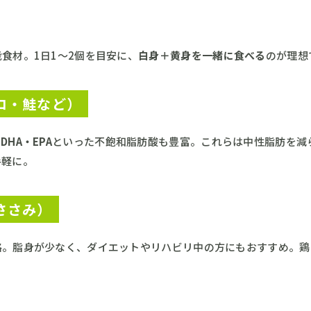
食材。1日1〜2個を目安に、
白身＋黄身を一緒に食べる
のが理想
ロ・鮭など）
、
DHA・EPA
といった不飽和脂肪酸も豊富。これらは中性脂肪を減
手軽に。
ささみ）
格。脂身が少なく、ダイエットやリハビリ中の方にもおすすめ。鶏