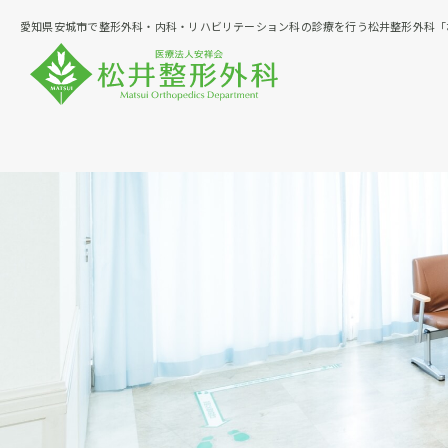
愛知県安城市で整形外科・内科・リハビリテーション科の診療を行う松井整形外科「