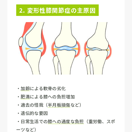
2. 変形性膝関節症の主原因
・
加齢
による軟骨の劣化
・
肥満
による膝への負担増加
・過去の怪我（
半月板損傷
など）
・遺伝的な要因
・日常生活での
膝への過度な負担
（重労働、スポ
ーツなど）