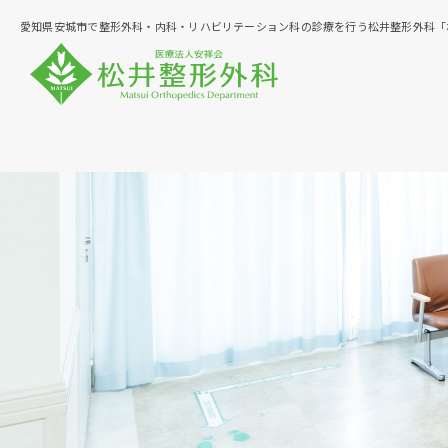
愛知県安城市で整形外科・内科・リハビリテーション科の診療を行う松井整形外科「